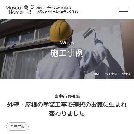
箕面市・豊中市の外壁塗装は
マスカットホームへお任せください
Works
施工事例
HOME
ー
施工実績
ー
豊中市
豊中市 N様邸
外壁・屋根の塗装工事で理想のお家に生まれ
変わりました
# 豊中市