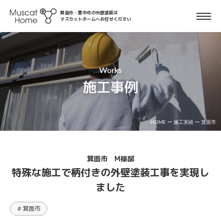
箕面市・豊中市の外壁塗装は
マスカットホームへお任せください
Works
施工事例
HOME
ー
施工実績
ー
箕面市
箕面市 M様邸
特殊な施工で柄付きの外壁塗装工事を実現し
ました
# 箕面市