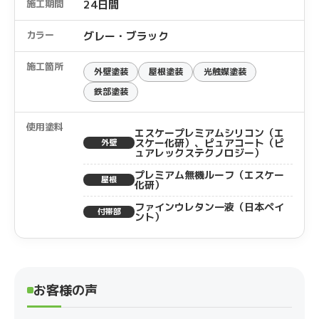
施工期間
24日間
カラー
グレー・ブラック
施工箇所
外壁塗装
屋根塗装
光触媒塗装
鉄部塗装
使用塗料
エスケープレミアムシリコン（エ
スケー化研）、ピュアコート（ピ
外壁
ュアレックステクノロジー）
プレミアム無機ルーフ（エスケー
屋根
化研）
ファインウレタン一液（日本ペイ
付帯部
ント）
お客様の声