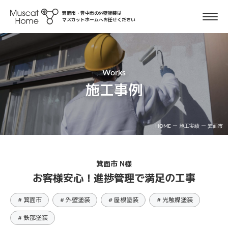
箕面市・豊中市の外壁塗装は
マスカットホームへお任せください
Works
施工事例
HOME
ー
施工実績
ー
箕面市
箕面市 N様
お客様安心！進捗管理で満足の工事
# 箕面市
# 外壁塗装
# 屋根塗装
# 光触媒塗装
# 鉄部塗装