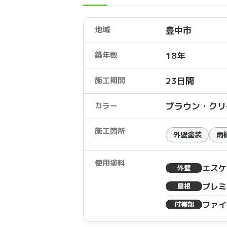
地域
豊中市
築年数
18年
施工期間
23日間
カラー
ブラウン・クリ
施工箇所
外壁塗装
雨
使用塗料
エスケ
外壁
プレミ
屋根
ファイ
付帯部