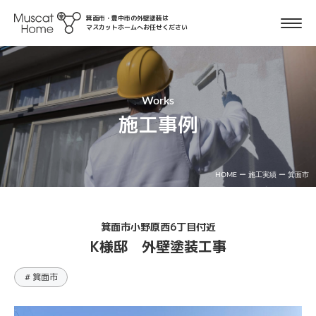
箕面市・豊中市の外壁塗装は
マスカットホームへお任せください
Works
施工事例
HOME
ー
施工実績
ー
箕面市
箕面市小野原西6丁目付近
K様邸 外壁塗装工事
# 箕面市