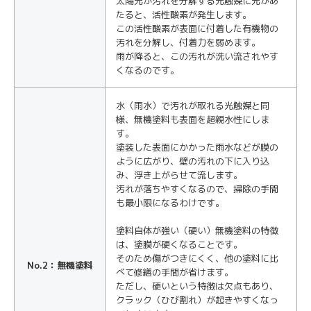
太陽光が汚れを分解する光触媒に光があ
たると、活性酸素が発生します。
この活性酸素が表面に付着した有機物の
汚れを分解し、付着力を弱めます。
雨が降ると、この汚れが洗い流されやす
くなるのです。
水（雨水）で汚れが取れる光触媒と同
様、無機塗料も表面を超親水性にしま
す。
塗装した表面にかかった雨水などが膜の
ように広がり、壁の汚れの下に入り込
み、浮き上がらせて流します。
汚れが落ちやすくなるので、掃除の手間
も最小限になるわけです。
塗料自体が強い（硬い）無機塗料の特徴
は、塗膜が硬くなることです。
そのため傷がつきにくく、他の塗料に比
No.2：無機塗料
べて修繕の手間が省けます。
ただし、硬いという特徴は欠点もあり、
クラック（ひび割れ）が起きやすくなっ