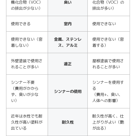
機化合物（VOC）
臭い
化合物（VOC）の
の排出が少ない）
排出が多い）
使用できる
室内
使用できない
使用できない（密
金属、ステンレ
使用できない（密
着しない）
ス、アルミ
着する）
外壁塗装で使用さ
屋根塗装で使用さ
適正
れることが多い
れることが多い
シンナー不要
シンナーを使用す
（費用がかから
る
シンナーの使用
ず、臭いが少な
（費用+、臭い、
い）
人体への影響）
近年は水性でも耐
耐久性が高く、仕
久性が高い塗料が
耐久性
上がりがよい（艶
出ている
が出る）