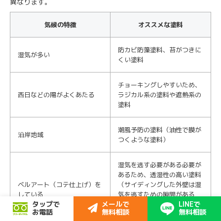
異なります。
気候の特徴
オススメな塗料
防カビ防藻塗料、苔がつきに
湿気が多い
くい塗料
チョーキングしやすいため、
西日などの陽がよくあたる
ラジカル系の塗料や遮熱系の
塗料
潮風予防の塗料（油性で膜が
沿岸地域
つくような塗料）
湿気を逃す必要がある必要が
あるため、透湿性の高い塗料
ベルアート（コテ仕上げ）を
（サイディングした外壁は湿
している
気を逃すための隙間がある
タップで
メールで
LINEで
が、ベルアートはそれがない
お電話
無料相談
無料相談
ため湿気を逃す必要がある）