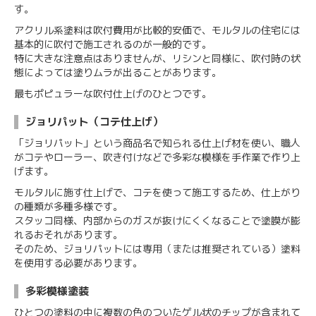
す。
アクリル系塗料は吹付費用が比較的安価で、モルタルの住宅には
基本的に吹付で施工されるのが一般的です。
特に大きな注意点はありませんが、リシンと同様に、吹付時の状
態によっては塗りムラが出ることがあります。
最もポピュラーな吹付仕上げのひとつです。
ジョリパット（コテ仕上げ）
「ジョリパット」という商品名で知られる仕上げ材を使い、職人
がコテやローラー、吹き付けなどで多彩な模様を手作業で作り上
げます。
モルタルに施す仕上げで、コテを使って施工するため、仕上がり
の種類が多種多様です。
スタッコ同様、内部からのガスが抜けにくくなることで塗膜が膨
れるおそれがあります。
そのため、ジョリパットには専用（または推奨されている）塗料
を使用する必要があります。
多彩模様塗装
ひとつの塗料の中に複数の色のついたゲル状のチップが含まれて