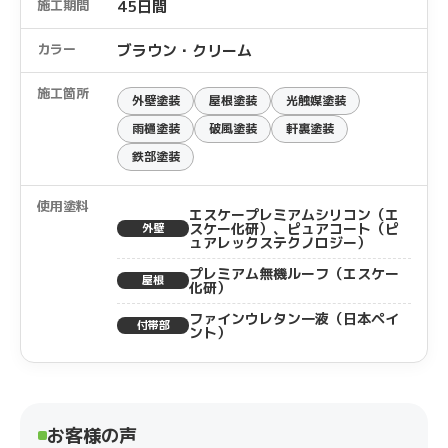
施工期間
45日間
カラー
ブラウン・クリーム
施工箇所
外壁塗装
屋根塗装
光触媒塗装
雨樋塗装
破風塗装
軒裏塗装
鉄部塗装
使用塗料
エスケープレミアムシリコン（エ
スケー化研）、ピュアコート（ピ
外壁
ュアレックステクノロジー）
プレミアム無機ルーフ（エスケー
屋根
化研）
ファインウレタン一液（日本ペイ
付帯部
ント）
お客様の声