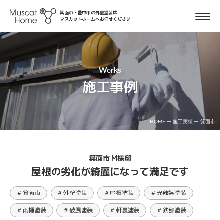
箕面市・豊中市の外壁塗装は
マスカットホームへお任せください
Works
施工事例
HOME
ー
施工実績
ー
箕面市
箕面市 M様邸
屋根の劣化が綺麗になって満足です
# 箕面市
# 外壁塗装
# 屋根塗装
# 光触媒塗装
# 雨樋塗装
# 破風塗装
# 軒裏塗装
# 鉄部塗装