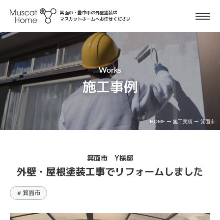
箕面市・豊中市の外壁塗装は
マスカットホームへお任せください
Works
施工事例
HOME
ー
施工実績
ー
箕面市
箕面市 Y様邸
外壁・屋根塗装工事でリフォームしました
# 箕面市