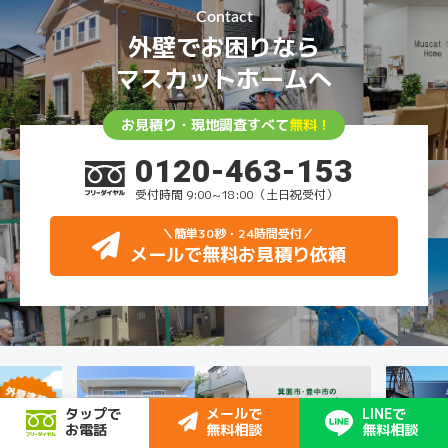
Contact
外壁でお困りなら
マスカットホームへ
お見積り・現地調査すべて
無料！
0120-463-153
受付時間 9:00~18:00（土日祝受付）
＼簡単30秒・24時間受付
／
メールで無料お見積り依頼
タップで
メールで
LINEで
お電話
無料相談
無料相談