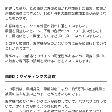
前述した通り、この事例は外壁の剥がれを放置した結果、被害が
建物の構造にまで及び、150万円もの高額な追加工事が必要にな
ったものです。
お客様宅では、タイル外壁が剥がれ落ちていました。
原因を調査したところ、下地の合板がシロアリに食い荒らされ
て、構造体として機能しないほどボロボロになっていました。
シロアリ被害は、お客様が気づかないうちに静かに進行している
ことがあります。
剥がれは、内部劣化のサインの可能性があるため、異変に気づい
た時点で専門家の診断を受けることをオススメします。
事例2：サイディングの腐食
この事例は、早期発見・早期対応により、約5万円の追加費用で
被害の拡大を食い止めることができたものです。
お客様宅のサイディングに水が侵食していて、パサパサになって
いて、突くと穴が開くような状態でした。
しかし、幸いなことに、その腐食がごく一部に限られていまし